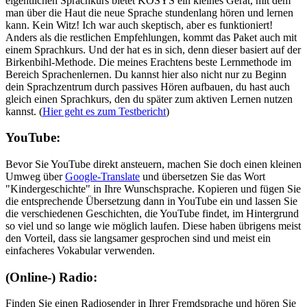
eigentlichen Sprachkurs bietet KOSYS ein kleines Gerät, mit dem
man über die Haut die neue Sprache stundenlang hören und lernen
kann. Kein Witz! Ich war auch skeptisch, aber es funktioniert!
Anders als die restlichen Empfehlungen, kommt das Paket auch mit
einem Sprachkurs. Und der hat es in sich, denn dieser basiert auf der
Birkenbihl-Methode. Die meines Erachtens beste Lernmethode im
Bereich Sprachenlernen. Du kannst hier also nicht nur zu Beginn
dein Sprachzentrum durch passives Hören aufbauen, du hast auch
gleich einen Sprachkurs, den du später zum aktiven Lernen nutzen
kannst. (
Hier geht es zum Testbericht
)
YouTube:
Bevor Sie YouTube direkt ansteuern, machen Sie doch einen kleinen
Umweg über
Google-Translate
und übersetzen Sie das Wort
"Kindergeschichte" in Ihre Wunschsprache. Kopieren und fügen Sie
die entsprechende Übersetzung dann in YouTube ein und lassen Sie
die verschiedenen Geschichten, die YouTube findet, im Hintergrund
so viel und so lange wie möglich laufen. Diese haben übrigens meist
den Vorteil, dass sie langsamer gesprochen sind und meist ein
einfacheres Vokabular verwenden.
(Online-) Radio:
Finden Sie einen Radiosender in Ihrer Fremdsprache und hören Sie